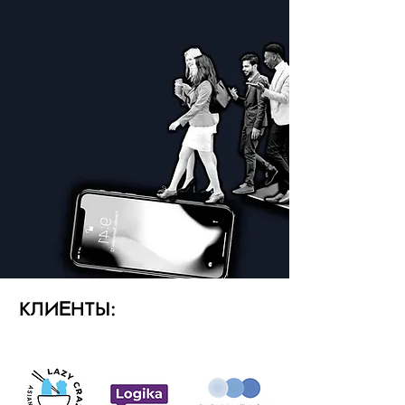
КЛИ
НТЫ:
Е